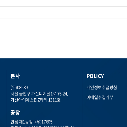
본사
POLICY
(우)08589
개인정보취급방침
서울 금천구 가산디지털1로 75-24,
이메일수집거부
가산아이에스BIZ타워 1311호
공장
안성 제1공장 : (우)17605