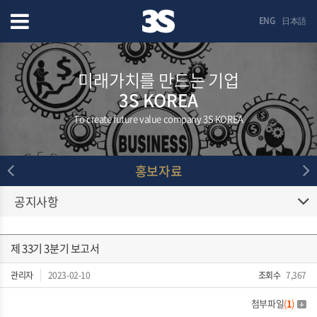
ENG
日本語
미래가치를 만드는 기업
3S KOREA
To create future value company 3S KOREA
홍보자료
공지사항
제 33기 3분기 보고서
관리자
2023-02-10
조회수
7,367
첨부파일
(
1
)