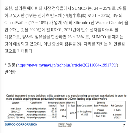
또한
실리콘 웨이퍼의 시장 점유율에서
는
로
위를
,
SUMCO
, 24 ~ 25%
2
하고 있지만
위는 신에츠 반도체
信越半導体
로
위의
(1
(
)
31 ~ 32%), 3
가 업계
위의
전
을
GlobalWafers (17 ~ 18%)
5
Siltronic (
Wacker Chemie)
인수하는 것을
년에 발표하고
년에 인수 절차를 마무리 할
2020
, 2021
예정으로
양사의 점유율을 합산하면
로
를 제치는
,
26 ~ 28%
, SUMCO
것이 예상되고 있으며
이번 증산이 점유율
위 자리를 지키는 데 연결될
,
2
것으로 기대된다
.
원문
*
(
https://news.mynavi.jp/techplus/article/20211004-1991759/
)
번역함