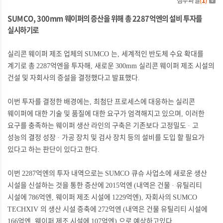
SUMCO, 300mm
웨이퍼의 증산을 위해 총
2287
억엔의 설비 투자를
실시하기로
실리콘 웨이퍼 제조 업체의
는
세계적인 반도체 수요 확대를
SUMCO
,
계기로 총
억엔을 투자해
새로운
실리콘 웨이퍼 제조 시설의
2287
,
300mm
건설 및 자회사의 증설을 결정했다고 발표했다
.
이번 투자를 결정한 배경에는
최첨단 프로세스에 대응하는 실리콘
,
웨이퍼에 대한 기술 및 품질에 대한 요구가 엄격해지고 있으며
이러한
,
요구를 충족하는 웨이퍼 생산 라인의 구축은 기존보다 고정밀도
고
·
성능의 결정 성장
가공 장치 및 검사 장치 등의 설비를 도입 할 필요가
·
있다고 하는 판단이 있다고 한다
.
이번
억엔의 투자 내역으로는
큐슈 사업소에
새로운 생산
2287
SUMCO
시설을 신설하는 것을 통한 증산에
억엔
내역은 건물
유틸리티
2015
(
·
시설에
억엔
웨이퍼 제조 시설에
억엔
자회사의
786
,
1229
),
SUMCO
의 생산 시설 증축에
억엔
내역은 건물 유틸리티 시설에
TECHXIV
272
(
억엔
웨이퍼 제조 시설에
억엔
으로 예상하고있다
166
,
107
)
.