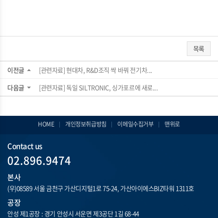
목록
이전글
[관련자료] 현대차, R&D조직 싹 바꿔 전기차...
다음글
[관련자료] 독일 SILTRONIC, 싱가포르에 새로...
HOME
개인정보취급방침
이메일수집거부
맨위로
Contact us
02.896.9474
본사
(우)08589 서울 금천구 가산디지털1로 75-24, 가산아이에스BIZ타워 1311호
공장
안성 제1공장 : 경기 안성시 서운면 제3공단 1길 68-44