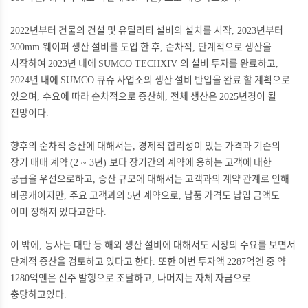
년부터 건물의 건설 및 유틸리티 설비의 설치를 시작
년부터
2022
, 2023
웨이퍼 생산 설비를 도입 한 후
순차적
단계적으로 생산을
300mm
,
,
시작하여
년 내에
의 설비 투자를 완료하고
2023
SUMCO TECHXIV
,
년 내에
큐슈 사업소의 생산 설비 반입을 완료 할 계획으로
2024
SUMCO
있으며
수요에 따라 순차적으로 증산해
전체 생산은
년경이 될
,
,
2025
전망이다
.
향후의 순차적 증산에 대해서는
경제적 합리성이 있는 가격과 기존의
,
장기 매매 계약
년
보다 장기간의 계약에 응하는 고객에 대한
(2 ~ 3
)
공급을 우선으로하고
증산 규모에 대해서는 고객과의 계약 관계로 인해
,
비공개이지만
주요 고객과의
년 계약으로
납품 가격도 납입 금액도
,
5
,
이미 정해져 있다고한다
.
이 밖에
동사는 대만 등 해외 생산 설비에 대해서도 시장의 수요를 보면서
,
단계적 증산을 검토하고 있다고 한다
또한 이번 투자액
억엔 중 약
.
2287
억엔은 신주 발행으로 조달하고
나머지는 자체 자금으로
1280
,
충당하고있다
.