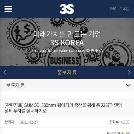
ENG
日本語
미래가치를 만드는 기업
3S KOREA
To create future value company 3S KOREA
홍보자료
보도자료
[관련자료] SUMCO, 300mm 웨이퍼의 증산을 위해 총 2287억엔의
설비 투자를 실시하기로
관리자
2021-12-27
조회수
4,888
첨부파일
(
1
)