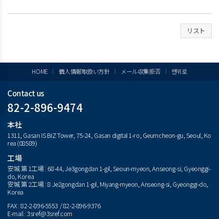
リスト
HOME
個人情報取扱い方針
メール収集拒否
맨위로
Contact us
82-2-896-9474
本社
1311, Gasan IS BIZ Tower, 75-24, Gasan digital 1-ro, Geumcheon-gu, Seoul, Ko
rea (08589)
工場
安城 第 1工場 : 68-44, Je3gongdan 1-gil, Seoun-myeon, Anseong-si, Gyeonggi-
do, Korea
安城 第 2工場 : 8 Je2gongdan 1-gil, Miyang-myeon, Anseong-si, Gyeonggi-do,
Korea
FAX : 82-2-896-5553 / 82-2-896-9376
E-mail : 3sref@3sref.com