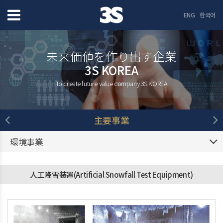
ENG
한국어
未来価値を作り出す企業
3S KOREA
To create future value company 3S KOREA
主要事業
環境事業
人工降雪装置(Artificial Snowfall Test Equipment)