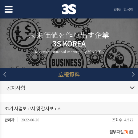
ENG
한국어
未来価値を作り出す企業
3S KOREA
To create future value company 3S KOREA
広報資料
공지사항
32기 사업보고서 및 감사보고서
관리자
2022-06-20
조회수
4,572
첨부파일
(
3
)