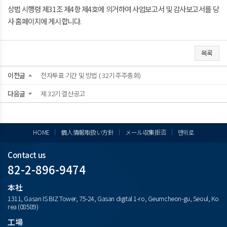
상법 시행령 제31조 제4항 제4호에 의거하여 사업보고서 및 감사보고서를 당
사 홈페이지에 게시합니다.
목록
이전글
전자투표 기간 및 방법 ( 32기 주주총회)
다음글
제 32기 결산공고
HOME
個人情報取扱い方針
メール収集拒否
맨위로
Contact us
82-2-896-9474
本社
1311, Gasan IS BIZ Tower, 75-24, Gasan digital 1-ro, Geumcheon-gu, Seoul, Ko
rea (08589)
工場