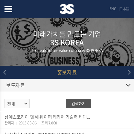
ENG
日本語
미래가치를 만드는 기업
3S KOREA
To create future value company 3S KOREA
홍보자료
보도자료
검색하기
삼에스코리아 '올해 웨이퍼 캐리어 기술력 제대...
관리자
2015-03-06
조회 7,868
|
|