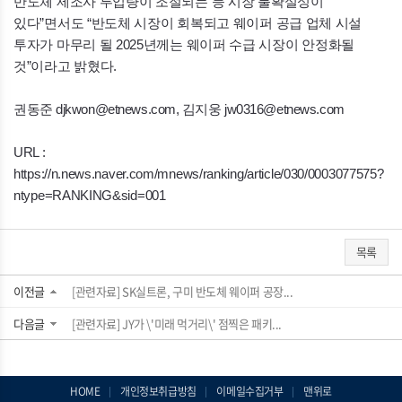
반도체 제조사 투입량이 조절되는 등 시장 불확실성이
있다”면서도 “반도체 시장이 회복되고 웨이퍼 공급 업체 시설
투자가 마무리 될 2025년께는 웨이퍼 수급 시장이 안정화될
것”이라고 밝혔다.
권동준 djkwon@etnews.com, 김지웅 jw0316@etnews.com
URL :
https://n.news.naver.com/mnews/ranking/article/030/0003077575?
ntype=RANKING&sid=001
목록
이전글
[관련자료] SK실트론, 구미 반도체 웨이퍼 공장...
다음글
[관련자료] JY가 \'미래 먹거리\' 점찍은 패키...
HOME
개인정보취급방침
이메일수집거부
맨위로