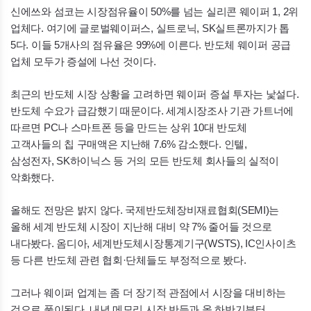
신에쓰와 섬코는 시장점유율이 50%를 넘는 실리콘 웨이퍼 1, 2위
업체다. 여기에 글로벌웨이퍼스, 실트로닉,
SK
실트론까지가 톱
5다. 이들 5개사의 점유율은 99%에 이른다. 반도체 웨이퍼 공급
업체 모두가 증설에 나선 것이다.
최근의 반도체 시장 상황을 고려하면 웨이퍼 증설 투자는 낯설다.
반도체 수요가 급감했기 때문이다. 세계시장조사 기관 가트너에
따르면
PC
나 스마트폰 등을 만드는 상위 10대 반도체
고객사들의 칩 구매액은 지난해 7.6% 감소했다. 인텔,
삼성전자,
SK
하이닉스 등 거의 모든 반도체 회사들의 실적이
악화했다.
올해도 전망은 밝지 않다. 국제반도체장비재료협회(
SEMI
)는
올해 세계 반도체 시장이 지난해 대비 약 7% 줄어들 것으로
내다봤다. 옴디아, 세계반도체시장통계기구(
WSTS
),
IC
인사이츠
등 다른 반도체 관련 협회·단체들도 부정적으로 봤다.
그러나 웨이퍼 업계는 좀 더 장기적 관점에서 시장을 대비하는
것으로 풀이된다. 내년 메모리 시장 반등과 올 하반기부터