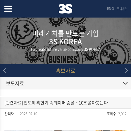
ENG
日本語
미래가치를 만드는 기업
3S KOREA
To create future value company 3S KOREA
홍보자료
보도자료
[관련자료] 반도체 혹한기 속 웨이퍼 증설…10조 쏟아붓는다
관리자
2023-02-10
조회수
2,012