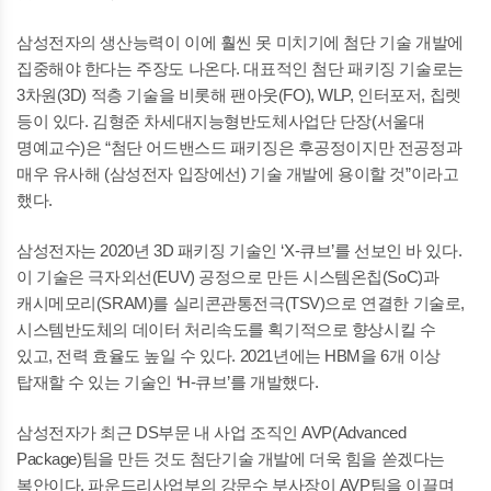
삼성전자의 생산능력이 이에 훨씬 못 미치기에 첨단 기술 개발에
집중해야 한다는 주장도 나온다. 대표적인 첨단 패키징 기술로는
3차원(3D) 적층 기술을 비롯해 팬아웃(FO), WLP, 인터포저, 칩렛
등이 있다. 김형준 차세대지능형반도체사업단 단장(서울대
명예교수)은 “첨단 어드밴스드 패키징은 후공정이지만 전공정과
매우 유사해 (삼성전자 입장에선) 기술 개발에 용이할 것”이라고
했다.
삼성전자는 2020년 3D 패키징 기술인 ‘X-큐브’를 선보인 바 있다.
이 기술은 극자외선(EUV) 공정으로 만든 시스템온칩(SoC)과
캐시메모리(SRAM)를 실리콘관통전극(TSV)으로 연결한 기술로,
시스템반도체의 데이터 처리속도를 획기적으로 향상시킬 수
있고, 전력 효율도 높일 수 있다. 2021년에는 HBM을 6개 이상
탑재할 수 있는 기술인 ‘H-큐브’를 개발했다.
삼성전자가 최근 DS부문 내 사업 조직인 AVP(Advanced
Package)팀을 만든 것도 첨단기술 개발에 더욱 힘을 쏟겠다는
복안이다. 파운드리사업부의 강문수 부사장이 AVP팀을 이끌며