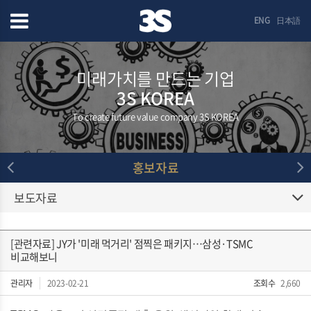
ENG
日本語
미래가치를 만드는 기업
3S KOREA
To create future value company 3S KOREA
홍보자료
보도자료
[관련자료] JY가 '미래 먹거리' 점찍은 패키지…삼성·TSMC
비교해보니
관리자
2023-02-21
조회수
2,660